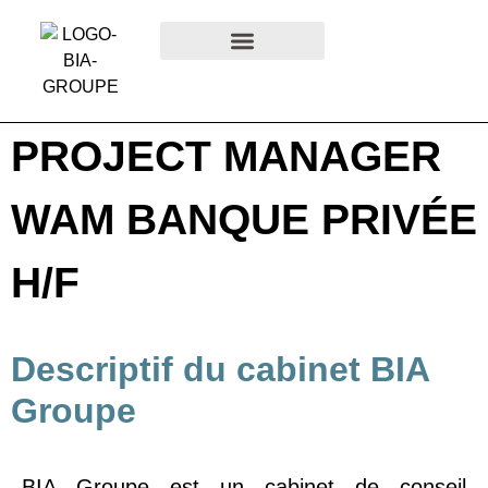
SECTEURS D’ACTIVITÉ
VIE INTERNE
PROJECT MANAGER
WAM BANQUE PRIVÉE
H/F
Descriptif du cabinet BIA
Groupe
BIA Groupe
est un cabinet de conseil